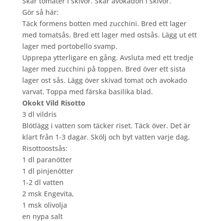
Skär tomater i skivor. Skär avokadon i skivor.
Gör så här:
Täck formens botten med zucchini. Bred ett lager
med tomatsås. Bred ett lager med ostsås. Lägg ut ett
lager med portobello svamp.
Upprepa ytterligare en gång. Avsluta med ett tredje
lager med zucchini på toppen. Bred över ett sista
lager ost sås. Lägg över skivad tomat och avokado
varvat. Toppa med färska basilika blad.
Okokt Vild Risotto
3 dl vildris
Blötlägg i vatten som täcker riset. Täck över. Det är
klart från 1-3 dagar. Skölj och byt vatten varje dag.
Risottoostsås:
1 dl paranötter
1 dl pinjenötter
1-2 dl vatten
2 msk Engevita,
1 msk olivolja
en nypa salt