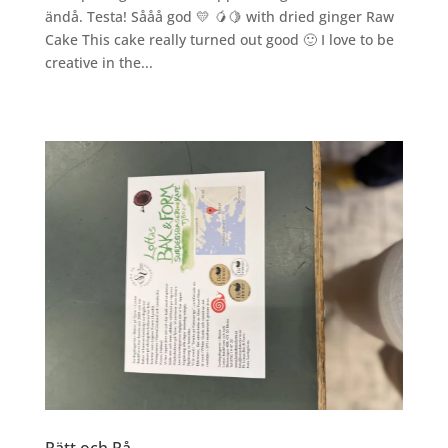
ändå. Testa! Sååå god 💛 🥭🍋 with dried ginger Raw
Cake This cake really turned out good 🙂 I love to be
creative in the...
Rätt och Rå