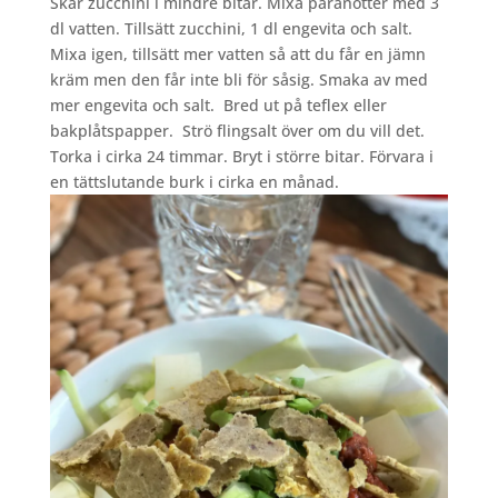
Skär zucchini i mindre bitar. Mixa paranötter med 3
dl vatten. Tillsätt zucchini, 1 dl engevita och salt.
Mixa igen, tillsätt mer vatten så att du får en jämn
kräm men den får inte bli för såsig. Smaka av med
mer engevita och salt. Bred ut på teflex eller
bakplåtspapper. Strö flingsalt över om du vill det.
Torka i cirka 24 timmar. Bryt i större bitar. Förvara i
en tättslutande burk i cirka en månad.