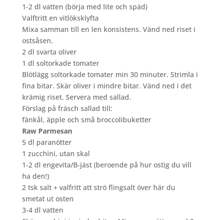
1-2 dl vatten (börja med lite och späd)
Valftritt en vitlöksklyfta
Mixa samman till en len konsistens. Vänd ned riset i
ostsåsen.
2 dl svarta oliver
1 dl soltorkade tomater
Blötlägg soltorkade tomater min 30 minuter. Strimla i
fina bitar. Skär oliver i mindre bitar. Vänd ned i det
krämig riset. Servera med sallad.
Förslag på fräsch sallad till:
fänkål, äpple och små broccolibuketter
Raw Parmesan
5 dl paranötter
1 zucchini, utan skal
1-2 dl engevita/B-jäst (beroende på hur ostig du vill
ha den!)
2 tsk salt + valfritt att strö flingsalt över här du
smetat ut osten
3-4 dl vatten