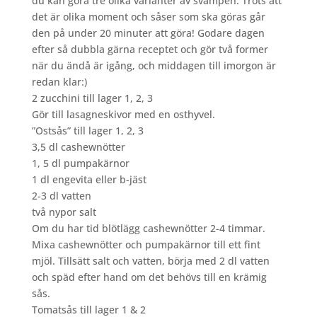
du kan göra tre olika varianter av svampen. Trots att
det är olika moment och såser som ska göras går
den på under 20 minuter att göra! Godare dagen
efter så dubbla gärna receptet och gör två former
när du ändå är igång, och middagen till imorgon är
redan klar:)
2 zucchini till lager 1, 2, 3
Gör till lasagneskivor med en osthyvel.
”Ostsås” till lager 1, 2, 3
3,5 dl cashewnötter
1, 5 dl pumpakärnor
1 dl engevita eller b-jäst
2-3 dl vatten
två nypor salt
Om du har tid blötlägg cashewnötter 2-4 timmar.
Mixa cashewnötter och pumpakärnor till ett fint
mjöl. Tillsätt salt och vatten, börja med 2 dl vatten
och späd efter hand om det behövs till en krämig
sås.
Tomatsås till lager 1 & 2