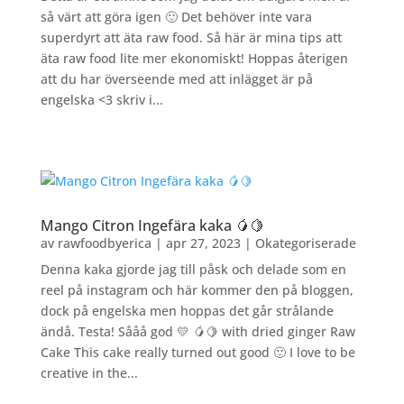
så värt att göra igen 🙂 Det behöver inte vara
superdyrt att äta raw food. Så här är mina tips att
äta raw food lite mer ekonomiskt! Hoppas återigen
att du har överseende med att inlägget är på
engelska <3 skriv i...
Mango Citron Ingefära kaka 🥭🍋
av
rawfoodbyerica
|
apr 27, 2023
|
Okategoriserade
Denna kaka gjorde jag till påsk och delade som en
reel på instagram och här kommer den på bloggen,
dock på engelska men hoppas det går strålande
ändå. Testa! Sååå god 💛 🥭🍋 with dried ginger Raw
Cake This cake really turned out good 🙂 I love to be
creative in the...