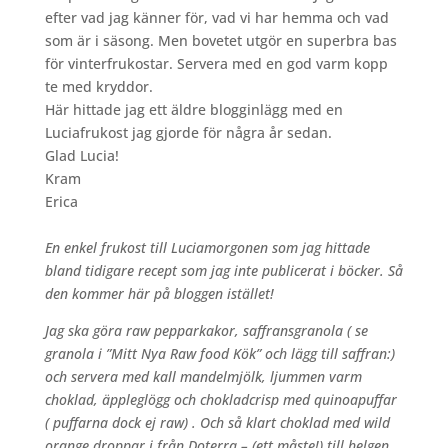
efter vad jag känner för, vad vi har hemma och vad
som är i säsong. Men bovetet utgör en superbra bas
för vinterfrukostar. Servera med en god varm kopp
te med kryddor.
Här hittade jag ett äldre blogginlägg med en
Luciafrukost jag gjorde för några år sedan.
Glad Lucia!
Kram
Erica
En enkel frukost till Luciamorgonen som jag hittade
bland tidigare recept som jag inte publicerat i böcker. Så
den kommer här på bloggen istället!
Jag ska göra raw pepparkakor, saffransgranola ( se
granola i ”Mitt Nya Raw food Kök” och lägg till saffran:)
och servera med kall mandelmjölk, ljummen varm
choklad, äppleglögg och chokladcrisp med quinoapuffar
( puffarna dock ej raw) . Och så klart choklad med wild
orange droppar i från Doterra – (ett måste!) till helgen.