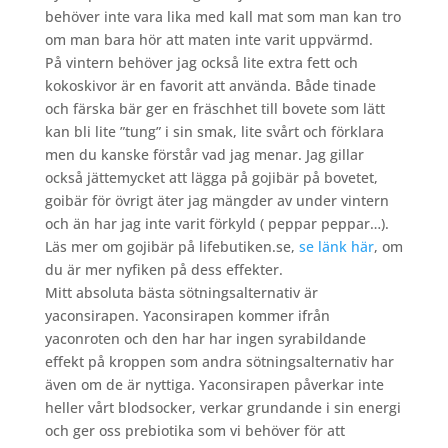
behöver inte vara lika med kall mat som man kan tro
om man bara hör att maten inte varit uppvärmd.
På vintern behöver jag också lite extra fett och
kokoskivor är en favorit att använda. Både tinade
och färska bär ger en fräschhet till bovete som lätt
kan bli lite ”tung” i sin smak, lite svårt och förklara
men du kanske förstår vad jag menar. Jag gillar
också jättemycket att lägga på gojibär på bovetet,
goibär för övrigt äter jag mängder av under vintern
och än har jag inte varit förkyld ( peppar peppar…).
Läs mer om gojibär på lifebutiken.se,
se länk här
, om
du är mer nyfiken på dess effekter.
Mitt absoluta bästa sötningsalternativ är
yaconsirapen. Yaconsirapen kommer ifrån
yaconroten och den har har ingen syrabildande
effekt på kroppen som andra sötningsalternativ har
även om de är nyttiga. Yaconsirapen påverkar inte
heller vårt blodsocker, verkar grundande i sin energi
och ger oss prebiotika som vi behöver för att