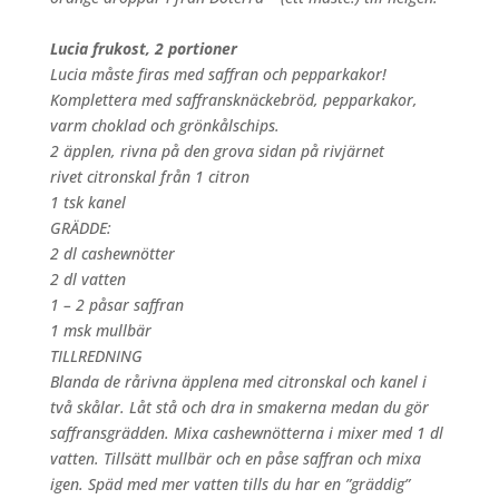
Lucia frukost, 2 portioner
Lucia måste firas med saffran och pepparkakor!
Komplettera med saffransknäckebröd, pepparkakor,
varm choklad och grönkålschips.
2 äpplen, rivna på den grova sidan på rivjärnet
rivet citronskal från 1 citron
1 tsk kanel
GRÄDDE:
2 dl cashewnötter
2 dl vatten
1 – 2 påsar saffran
1 msk mullbär
TILLREDNING
Blanda de rårivna äpplena med citronskal och kanel i
två skålar. Låt stå och dra in smakerna medan du gör
saffransgrädden. Mixa cashewnötterna i mixer med 1 dl
vatten. Tillsätt mullbär och en påse saffran och mixa
igen. Späd med mer vatten tills du har en ”gräddig”