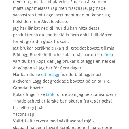
utveckla goda tarmbakterier. Smaken är som en
maltsirap/ melasssirap men fräschare. Jag hade
yaconsirap i mitt eget sortiment men nu köper jag
helst den från Alivefoods.se.
Jag har länkat ned till hur du kan hitta dessa
produkter så du kan beställa hem enkelt till dörren
för att göra din goda frukost.
Jag brukar beräkna cirka 1 dl groddat bovete till mig.
Blötlägg Bovete helt och skalat ( här har du en
länk
)
vart du kan köpa det. Jag brukar blötlägga en hel del
åt gången så jag har för flera dagar.
Här kan du se
ett inlägg
hur du blötlägger och
aktiverar. Lägg det groddade bovetet på en tallrik,
Groddat bovete
Kokosflingor ( se
länk
för de som jag helst använder!)
Tinade och /eller färska bär, skuren frukt går också
bra eller gojibär
Yaconsirap
Valfritt att servera med växtbaserad mjölk.
skapa dina egna favorit kombinationer! Jag varierar