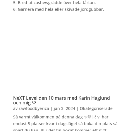
5. Bred ut cashewgrädde över hela tårtan.
6. Garnera med hela eller skivade jordgubbar.
NeXT Level den 10 mars med Karin Haglund
och mig 💚
av
rawfoodbyerica
|
jan 3, 2024
|
Okategoriserade
Så varmt välkommen på denna dag ✨💚✨! vi har
endast 5 platser kvar i dagsläget så boka din plats så
snart du kan. Blir det fullbokat kommer ett nytt