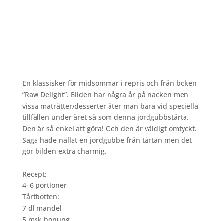
En klassisker för midsommar i repris och från boken
”Raw Delight”. Bilden har några år på nacken men
vissa maträtter/desserter äter man bara vid speciella
tillfällen under året så som denna jordgubbstårta.
Den är så enkel att göra! Och den är väldigt omtyckt.
Saga hade nallat en jordgubbe från tårtan men det
gör bilden extra charmig.
Recept:
4–6 portioner
Tårtbotten:
7 dl mandel
5 msk honung