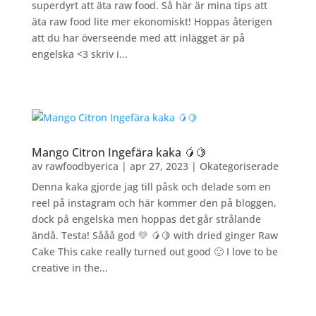
superdyrt att äta raw food. Så här är mina tips att
äta raw food lite mer ekonomiskt! Hoppas återigen
att du har överseende med att inlägget är på
engelska <3 skriv i...
Mango Citron Ingefära kaka 🥭🍋
av
rawfoodbyerica
|
apr 27, 2023
|
Okategoriserade
Denna kaka gjorde jag till påsk och delade som en
reel på instagram och här kommer den på bloggen,
dock på engelska men hoppas det går strålande
ändå. Testa! Sååå god 💛 🥭🍋 with dried ginger Raw
Cake This cake really turned out good 🙂 I love to be
creative in the...