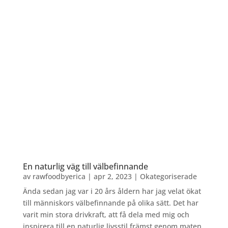
En naturlig väg till välbefinnande
av
rawfoodbyerica
|
apr 2, 2023
|
Okategoriserade
Ända sedan jag var i 20 års åldern har jag velat ökat
till människors välbefinnande på olika sätt. Det har
varit min stora drivkraft, att få dela med mig och
inspirera till en naturlig livsstil främst genom maten,