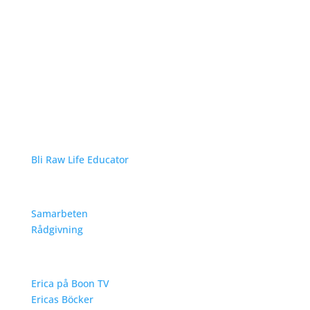
Raw Life Education
Bli Raw Life Educator
Tjänster / Samarbeten
Samarbeten
Rådgivning
Raw Food
Erica på Boon TV
Ericas Böcker