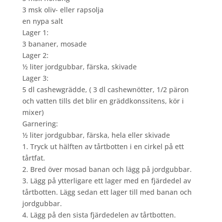
3 msk oliv- eller rapsolja
en nypa salt
Lager 1:
3 bananer, mosade
Lager 2:
½ liter jordgubbar, färska, skivade
Lager 3:
5 dl cashewgrädde, ( 3 dl cashewnötter, 1/2 päron
och vatten tills det blir en gräddkonssitens, kör i
mixer)
Garnering:
½ liter jordgubbar, färska, hela eller skivade
1. Tryck ut hälften av tårtbotten i en cirkel på ett
tårtfat.
2. Bred över mosad banan och lägg på jordgubbar.
3. Lägg på ytterligare ett lager med en fjärdedel av
tårtbotten. Lägg sedan ett lager till med banan och
jordgubbar.
4. Lägg på den sista fjärdedelen av tårtbotten.