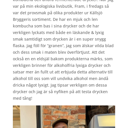
var på min ekologiska livsbutik, Fram, i fredags så
var det provsmak på olika produkter ur Källsjö
Bryggeris sortiment. De har en mjuk och len
kombucha som bas i sina drycker och de har
verkligen lyckats med både en läskande & lyxig
smak samtidigt som drycken är i en super snygg
flaska. Jag föll för ”granen”, jag som älskar vilda blad
och dess smak i maten blev överförtjust. Att det
också en en eldsjäl bakom produkterna märks, som
verkligen brinner för alkoholfria lyxiga drycker och
satsar mer än fullt ut att erbjuda detta alternativ till
alkohol till oss som vill undvika alkohol men ändå
dricka något lyxigt. Jag tipsar verkligen om dessa
drycker och jag är så nyfiken på att testa drycken
med tång!