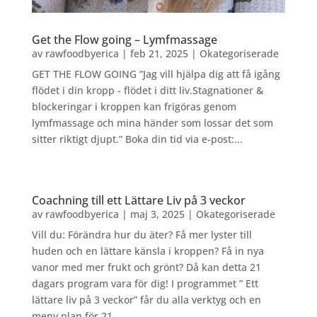
Get the Flow going – Lymfmassage
av
rawfoodbyerica
|
feb 21, 2025
|
Okategoriserade
GET THE FLOW GOING ”Jag vill hjälpa dig att få igång
flödet i din kropp - flödet i ditt liv.Stagnationer &
blockeringar i kroppen kan frigöras genom
lymfmassage och mina händer som lossar det som
sitter riktigt djupt.” Boka din tid via e-post:...
Coachning till ett Lättare Liv på 3 veckor
av
rawfoodbyerica
|
maj 3, 2025
|
Okategoriserade
Vill du: Förändra hur du äter? Få mer lyster till
huden och en lättare känsla i kroppen? Få in nya
vanor med mer frukt och grönt? Då kan detta 21
dagars program vara för dig! I programmet ” Ett
lättare liv på 3 veckor” får du alla verktyg och en
meny plan för 21...