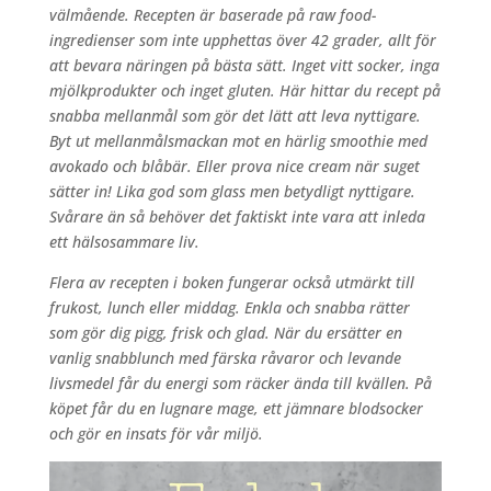
välmående. Recepten är baserade på raw food-
ingredienser som inte upphettas över 42 grader, allt för
att bevara näringen på bästa sätt. Inget vitt socker, inga
mjölkprodukter och inget gluten. Här hittar du recept på
snabba mellanmål som gör det lätt att leva nyttigare.
Byt ut mellanmålsmackan mot en härlig smoothie med
avokado och blåbär. Eller prova nice cream när suget
sätter in! Lika god som glass men betydligt nyttigare.
Svårare än så behöver det faktiskt inte vara att inleda
ett hälsosammare liv.
Flera av recepten i boken fungerar också utmärkt till
frukost, lunch eller middag. Enkla och snabba rätter
som gör dig pigg, frisk och glad. När du ersätter en
vanlig snabblunch med färska råvaror och levande
livsmedel får du energi som räcker ända till kvällen. På
köpet får du en lugnare mage, ett jämnare blodsocker
och gör en insats för vår miljö.