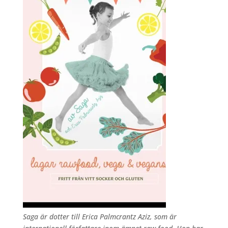
Saga är dotter till Erica Palmcrantz Aziz, som är