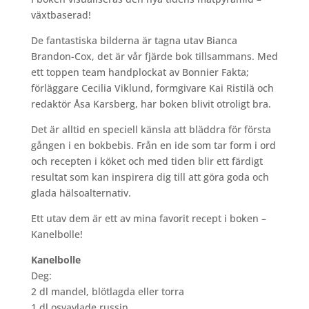
växtbaserad!
De fantastiska bilderna är tagna utav Bianca
Brandon-Cox, det är vår fjärde bok tillsammans. Med
ett toppen team handplockat av Bonnier Fakta;
förläggare Cecilia Viklund, formgivare Kai Ristilä och
redaktör Åsa Karsberg, har boken blivit otroligt bra.
Det är alltid en speciell känsla att bläddra för första
gången i en bokbebis. Från en ide som tar form i ord
och recepten i köket och med tiden blir ett färdigt
resultat som kan inspirera dig till att göra goda och
glada hälsoalternativ.
Ett utav dem är ett av mina favorit recept i boken –
Kanelbolle!
Kanelbolle
Deg:
2 dl mandel, blötlagda eller torra
1 dl osvavlade russin