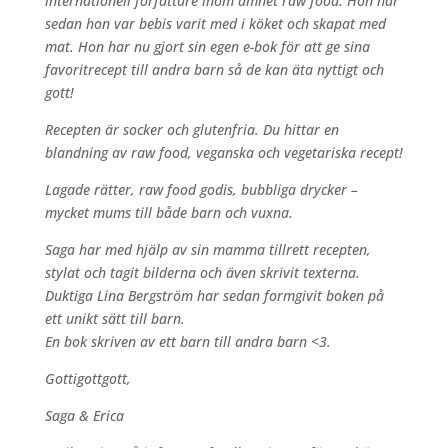
internationell författare inom ämnet raw food. Hon har
sedan hon var bebis varit med i köket och skapat med
mat. Hon har nu gjort sin egen e-bok för att ge sina
favoritrecept till andra barn så de kan äta nyttigt och
gott!
Recepten är socker och glutenfria. Du hittar en
blandning av raw food, veganska och vegetariska recept!
Lagade rätter, raw food godis, bubbliga drycker –
mycket mums till både barn och vuxna.
Saga har med hjälp av sin mamma tillrett recepten,
stylat och tagit bilderna och även skrivit texterna.
Duktiga Lina Bergström har sedan formgivit boken på
ett unikt sätt till barn.
En bok skriven av ett barn till andra barn <3.
Gottigottgott,
Saga & Erica