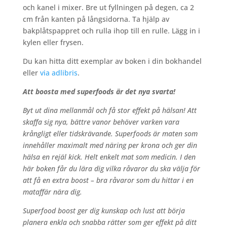
och kanel i mixer. Bre ut fyllningen på degen, ca 2
cm från kanten på långsidorna. Ta hjälp av
bakplåtspappret och rulla ihop till en rulle. Lägg in i
kylen eller frysen.
Du kan hitta ditt exemplar av boken i din bokhandel
eller
via adlibris
.
Att boosta med superfoods är det nya svarta!
Byt ut dina mellanmål och få stor effekt på hälsan! Att
skaffa sig nya, bättre vanor behöver varken vara
krångligt eller tidskrävande. Superfoods är maten som
innehåller maximalt med näring per krona och ger din
hälsa en rejäl kick. Helt enkelt mat som medicin. I den
här boken får du lära dig vilka råvaror du ska välja för
att få en extra boost – bra råvaror som du hittar i en
mataffär nära dig.
Superfood boost ger dig kunskap och lust att börja
planera enkla och snabba rätter som ger effekt på ditt