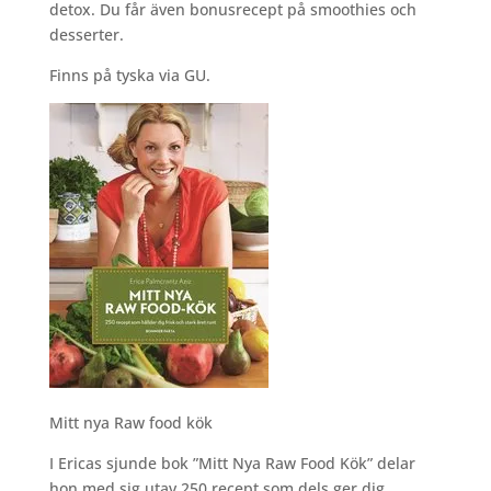
detox. Du får även bonusrecept på smoothies och
desserter.
Finns på tyska via GU.
Mitt nya Raw food kök
I Ericas sjunde bok ”Mitt Nya Raw Food Kök” delar
hon med sig utav 250 recept som dels ger dig