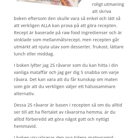
roligt utmaning
att skriva
boken eftersom den skulle vara så enkel och lätt så
att verkligen ALLA kan prova på att göra recepten. ​​
Recept är baserade på raw food ingredienser och är
vinklade som mellanmålsrecept, men recepten går
utmärkt att njuta utav som desserter, frukost, lättare
lunch eller middag.
I boken lyfter jag 25 råvaror som du kan hitta i din
vanliga mataffär och jag ger dig 5 snabba om varje
råvara. Det kan vara att du får kunskap om maten
som gör att du verkligen väljer ett hälsosammare
alternativ.
Dessa 25 råvaror är basen i recepten så om du alltid
ser till att ha flertalet av råvarorna hemma, är du
alltid förberedd att göra något gott och nyttigt
hemmavid.
I boken visualiseras den nya tidens matpyramid –