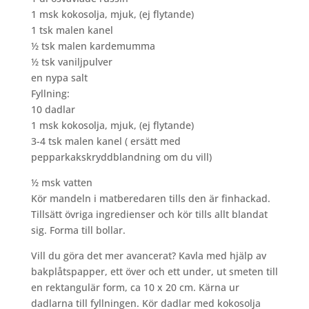
1 msk kokosolja, mjuk, (ej flytande)
1 tsk malen kanel
½ tsk malen kardemumma
½ tsk vaniljpulver
en nypa salt
Fyllning:
10 dadlar
1 msk kokosolja, mjuk, (ej flytande)
3-4 tsk malen kanel ( ersätt med
pepparkakskryddblandning om du vill)
½ msk vatten
Kör mandeln i matberedaren tills den är finhackad.
Tillsätt övriga ingredienser och kör tills allt blandat
sig. Forma till bollar.
Vill du göra det mer avancerat? Kavla med hjälp av
bakplåtspapper, ett över och ett under, ut smeten till
en rektangulär form, ca 10 x 20 cm. Kärna ur
dadlarna till fyllningen. Kör dadlar med kokosolja