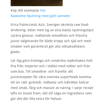
Köp ditt exemplar
här
Rawsome Njutning med gott samvete
Erica Palmcrantz Aziz, Sveriges okrönta raw food-
drottning, delar med sig av sina bästa njutningstips!
Läckra glassar, mättande smoothies och fräscha
juicer välgörande för både kropp och själ och med
smaker som garanterat gör alla sötsaksälskare
glada.
Lär dig göra krämiga och smakrika mylkshakes helt
fria från mejerier och i stället med nötter och frön
som bas. Till smoothie- och framför allt
juicerecepten får våra svenska superfoods komma
till sin rätt: grönkål, rödbetor och kålrötter bidrar
med smak, färg och massor av näring. I varje recept
lyfts en boost fram, det vill säga en ingrediens som
gör det där lilla extra för hälsan.