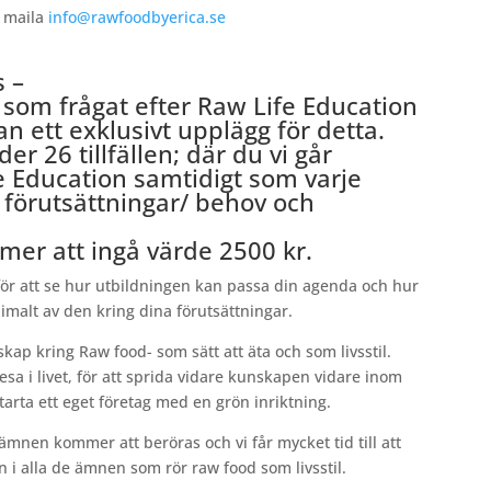
n maila
info@rawfoodbyerica.se
s –
 som frågat efter Raw Life Education
n ett exklusivt upplägg för detta.
er 26 tillfällen; där du vi går
e Education samtidigt som varje
 förutsättningar/ behov och
mer att ingå värde 2500 kr.
ör att se hur utbildningen kan passa din agenda och hur
imalt av den kring dina förutsättningar.
kap kring Raw food- som sätt att äta och som livsstil.
esa i livet, för att sprida vidare kunskapen vidare inom
tarta ett eget företag med en grön inriktning.
ämnen kommer att beröras och vi får mycket tid till att
 i alla de ämnen som rör raw food som livsstil.