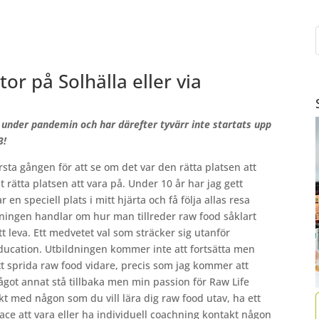
r på Solhälla eller via
under pandemin och har därefter tyvärr inte startats upp
3!
örsta gången för att se om det var den rätta platsen att
t rätta platsen att vara på. Under 10 år har jag gett
en speciell plats i mitt hjärta och få följa allas resa
dningen handlar om hur man tillreder raw food såklart
tt leva. Ett medvetet val som sträcker sig utanför
Education. Utbildningen kommer inte att fortsätta men
t sprida raw food vidare, precis som jag kommer att
 något annat stå tillbaka men min passion för Raw Life
kt med någon som du vill lära dig raw food utav, ha ett
ce att vara eller ha individuell coachning kontakt någon