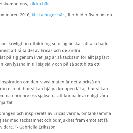
petskompetens,
klicka här
.
n sommaren 2016,
klicka höger här
, fler bilder även om du
obeskrivligt fin utbildning som jag önskar att alla hade
nnest att få ta del av Ericas och de andra
 på sig genom livet. Jag är så tacksam för allt jag lärt
 kan lyssna in till sig själv och på så sätt hitta ett
inspiration om den raw:a maten är detta också en
från och ut, hur vi kan hjälpa kroppen läka, hur vi kan
mma närmare oss själva för att kunna leva enligt våra
järtat.
ildningen och inspirerats av Ericas varma, omtänksamma
 Jag ser med tacksamhet och ödmjukhet fram emot att få
idare. ”- Gabriella Eriksson