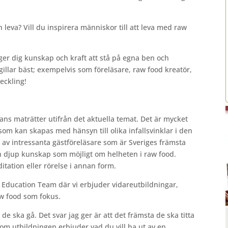
och leva? Vill du inspirera människor till att leva med raw
 ger dig kunskap och kraft att stå på egna ben och
gillar bäst; exempelvis som föreläsare, raw food kreatör,
eckling!
mmans maträtter utifrån det aktuella temat. Det är mycket
 som kan skapas med hänsyn till olika infallsvinklar i den
 av intressanta gästföreläsare som är Sveriges främsta
ch djup kunskap som möjligt om helheten i raw food.
itation eller rörelse i annan form.
e Education Team där vi erbjuder vidareutbildningar,
aw food som fokus.
e ska gå. Det svar jag ger är att det främsta de ska titta
 om utbildningen erbjuder vad du vill ha ut av en