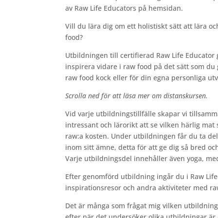
av Raw Life Educators på hemsidan.
Vill du lära dig om ett holistiskt sätt att lära 
food?
Utbildningen till certifierad Raw Life Educator
inspirera vidare i raw food på det sätt som du 
raw food kock eller för din egna personliga utv
Scrolla ned för att läsa mer om distanskursen.
Vid varje utbildningstillfälle skapar vi tillsa
intressant och lärorikt att se vilken härlig mat
raw:a kosten. Under utbildningen får du ta del
inom sitt ämne, detta för att ge dig så bred o
Varje utbildningsdel innehåller även yoga, med
Efter genomförd utbildning ingår du i Raw Lif
inspirationsresor och andra aktiviteter med r
Det är många som frågat mig vilken utbildning d
efter när det undersöker olika utbildningar är