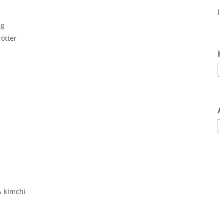
ng
ötter
& kimchi