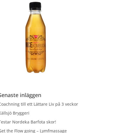
Senaste inläggen
Coachning till ett Lättare Liv på 3 veckor
Källsjö Bryggeri
Testar Nordeka Barfota skor!
Get the Flow going – Lymfmassage