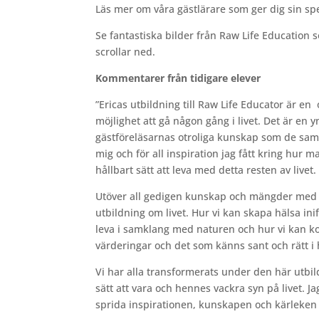
Läs mer om våra gästlärare som ger dig sin s
Se fantastiska bilder från Raw Life Educatio
scrollar ned.
Kommentarer från tidigare elever
”Ericas utbildning till Raw Life Educator är en 
möjlighet att gå någon gång i livet. Det är en y
gästföreläsarnas otroliga kunskap som de samlat
mig och för all inspiration jag fått kring hur man
hållbart sätt att leva med detta resten av livet.
Utöver all gedigen kunskap och mängder med 
utbildning om livet. Hur vi kan skapa hälsa ini
leva i samklang med naturen och hur vi kan ko
värderingar och det som känns sant och rätt i h
Vi har alla transformerats under den här utb
sätt att vara och hennes vackra syn på livet.
sprida inspirationen, kunskapen och kärleken v