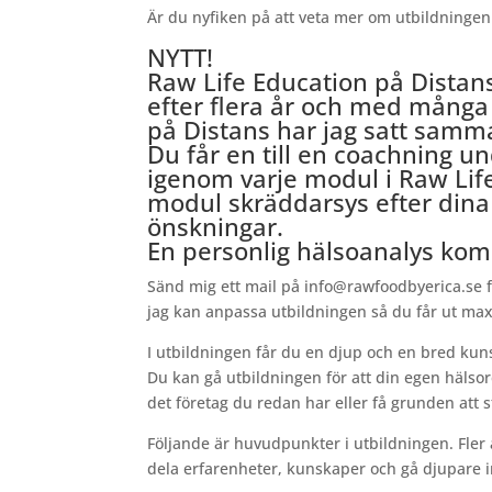
Är du nyfiken på att veta mer om utbildninge
NYTT!
Raw Life Education på Distan
efter flera år och med många
på Distans har jag satt samma
Du får en till en coachning und
igenom varje modul i Raw Lif
modul skräddarsys efter dina
önskningar.
En personlig hälsoanalys kom
Sänd mig ett mail på info@rawfoodbyerica.se f
jag kan anpassa utbildningen så du får ut max
I utbildningen får du en djup och en bred kuns
Du kan gå utbildningen för att din egen hälsor
det företag du redan har eller få grunden att s
Följande är huvudpunkter i utbildningen. Fler 
dela erfarenheter, kunskaper och gå djupare in