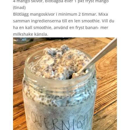
4 mango skivor, blötlagda eller 1 pkt fryst mango
(tinad)
Blötlägg mangoskivor i minimum 2 timmar. Mixa
samman ingredienserna till en len smoothie. Vill du
ha en kall smoothie, använd en fryst banan- mer
milkshake känsla.