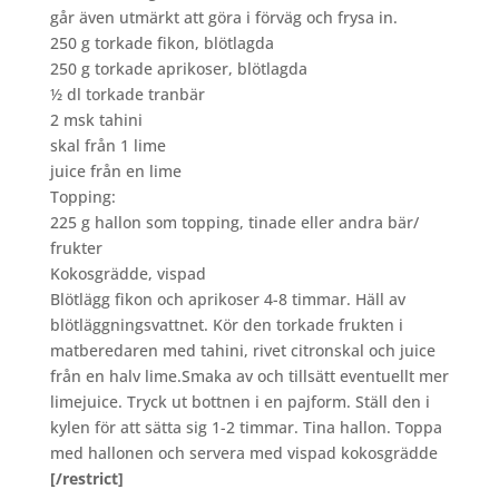
går även utmärkt att göra i förväg och frysa in.
250 g torkade fikon, blötlagda
250 g torkade aprikoser, blötlagda
½ dl torkade tranbär
2 msk tahini
skal från 1 lime
juice från en lime
Topping:
225 g hallon som topping, tinade eller andra bär/
frukter
Kokosgrädde, vispad
Blötlägg fikon och aprikoser 4-8 timmar. Häll av
blötläggningsvattnet. Kör den torkade frukten i
matberedaren med tahini, rivet citronskal och juice
från en halv lime.Smaka av och tillsätt eventuellt mer
limejuice. Tryck ut bottnen i en pajform. Ställ den i
kylen för att sätta sig 1-2 timmar. Tina hallon. Toppa
med hallonen och servera med vispad kokosgrädde
[/restrict]