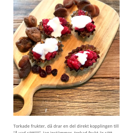
Torkade frukter, då drar en del direkt kopplingen till
”Å vad sött!!!!”. Jag instämmer, torkad frukt är sött,