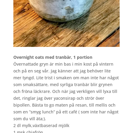
Overnight oats med tranbär, 1 portion
Övernattade gryn är min bas i min kost på vintern
och på en seg vår. Jag känner att jag behöver lite
mer tyngd. Lite trist i smaken om man inte har något
som smaksättare, med syrliga tranbär blir grynen
och fröna läckrare. Och när jag verkligen vill lyxa till
det, ringlar jag över yaconsirap och strör över
bipollen. Bästa to go maten på resan, till mellis och
som en ”smyg lunch” på ett café ( som inte har något
som du vill äta;).
2 dl mylk,växtbaserad mjölk
1 msk chiafrön